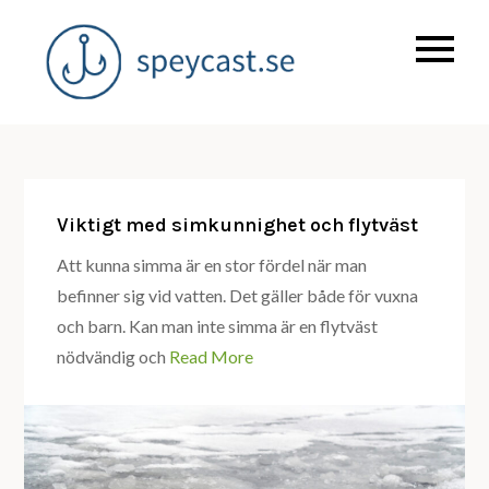
Skip
to
Allt du behöver ha koll
speycast.se
content
på kring fiske!
Viktigt med simkunnighet och flytväst
Att kunna simma är en stor fördel när man
befinner sig vid vatten. Det gäller både för vuxna
och barn. Kan man inte simma är en flytväst
nödvändig och
Read More