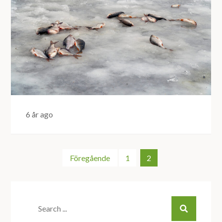
6 år ago
Sidnumrering
Föregående
1
2
för
Search
inlägg
for: