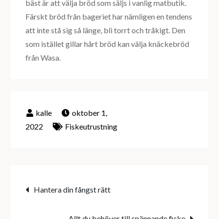
bäst är att välja bröd som säljs i vanlig matbutik.
Färskt bröd från bageriet har nämligen en tendens
att inte stå sig så länge, bli torrt och tråkigt. Den
som istället gillar hårt bröd kan välja knäckebröd
från Wasa.
oktober 1,
2022
Fiskeutrustning
Inläggsnavigering
Hantera din fångst rätt
Allt du behöver till spännande fiske